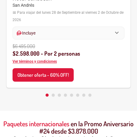
San Andrés
📅 Para viajar del lunes 28 de Septiembre al viernes 2 de Octubre de
2026
expand_more
hand_meal
Incluye
$6.495.000
$2.598.000 - Por 2 personas
Ver términos y condiciones
Obtener oferta - 60% OFF!
Paquetes internacionales
en la Promo Aniversario
#24 desde $3.878.000