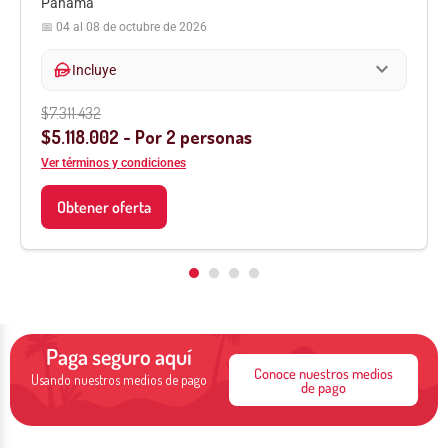
Panamá
📅 04 al 08 de octubre de 2026
expand_more
hand_meal
Incluye
$7.311.432
$5.118.002 - Por 2 personas
Ver términos y condiciones
Obtener oferta
Paga seguro aquí
Conoce nuestros medios
Usando nuestros medios de pago
de pago